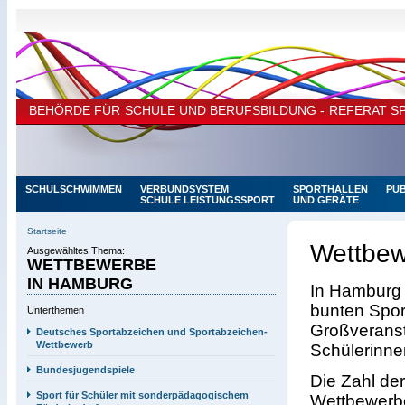
BEHÖRDE FÜR SCHULE UND BERUFSBILDUNG - REFERAT S
SCHULSCHWIMMEN
VERBUNDSYSTEM
SPORTHALLEN
PUB
SCHULE LEISTUNGSSPORT
UND GERÄTE
SCHULEN MIT SPORTL.
NEWS
SCHWERPUNKT
Startseite
Wettbew
Ausgewähltes Thema:
WETTBEWERBE
IN HAMBURG
In Hamburg g
bunten Spor
Unterthemen
Großveranst
Deutsches Sportabzeichen und Sportabzeichen-
Wettbewerb
Schülerinne
Bundesjugendspiele
Die Zahl der
Sport für Schüler mit sonderpädagogischem
Wettbewerbe