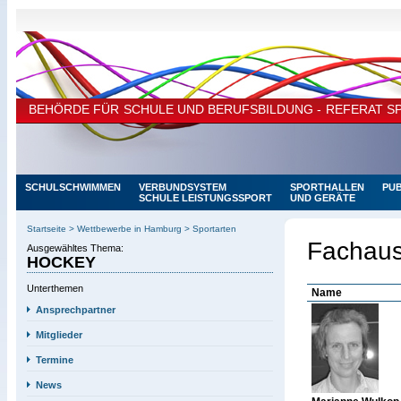
BEHÖRDE FÜR SCHULE UND BERUFSBILDUNG - REFERAT S
SCHULSCHWIMMEN
VERBUNDSYSTEM
SPORTHALLEN
PUB
SCHULE LEISTUNGSSPORT
UND GERÄTE
SCHULEN MIT SPORTL.
NEWS
SCHWERPUNKT
Startseite
>
Wettbewerbe in Hamburg
>
Sportarten
Fachaus
Ausgewähltes Thema:
HOCKEY
Unterthemen
Name
Ansprechpartner
Mitglieder
Termine
News