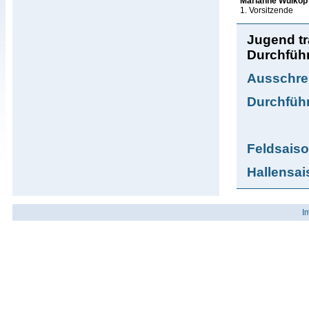
Marianne Wulkop
1. Vorsitzende
Jugend tr
Durchfüh
Ausschrei
Durchfüh
Feldsais
Hallensai
I