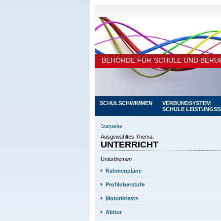
BEHÖRDE FÜR SCHULE UND BERUF
SCHULSCHWIMMEN
VERBUNDSYSTEM
SCHULE LEISTUNGS
SCHULEN MIT SPORTL.
NEWS
SCHWERPUNKT
Startseite
Ausgewähltes Thema:
UNTERRICHT
Unterthemen
Rahmenpläne
Profiloberstufe
Motoriktests
Abitur