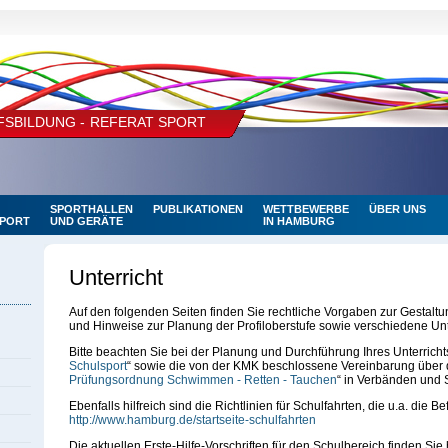
SBILDUNG - REFERAT SPORT
SPORTHALLEN
PUBLIKATIONEN
WETTBEWERBE
ÜBER UNS
SPORT
UND GERÄTE
IN HAMBURG
Unterricht
Auf den folgenden Seiten finden Sie rechtliche Vorgaben zur Gestaltun
und Hinweise zur Planung der Profiloberstufe sowie verschiedene Un
Bitte beachten Sie bei der Planung und Durchführung Ihres Unterricht
Schulsport
“ sowie die von der KMK beschlossene Vereinbarung über di
Prüfungsordnung Schwimmen - Retten - Tauchen
“ in Verbänden und 
Ebenfalls hilfreich sind die Richtlinien für Schulfahrten, die u.a. die B
http://www.hamburg.de/startseite-schulfahrten
Die aktuellen Erste-Hilfe-Vorschriften für den Schulbereich finden Sie 