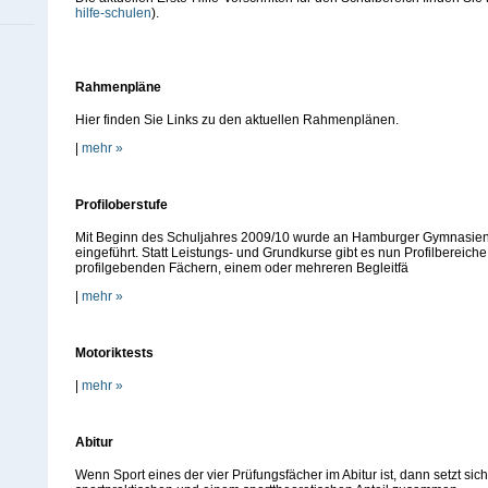
hilfe-schulen
).
Rahmenpläne
Hier finden Sie Links zu den aktuellen Rahmenplänen.
|
mehr »
Profiloberstufe
Mit Beginn des Schuljahres 2009/10 wurde an Hamburger Gymnasien 
eingeführt. Statt Leistungs- und Grundkurse gibt es nun Profilbereic
profilgebenden Fächern, einem oder mehreren Begleitfä
|
mehr »
Motoriktests
|
mehr »
Abitur
Wenn Sport eines der vier Prüfungsfächer im Abitur ist, dann setzt si